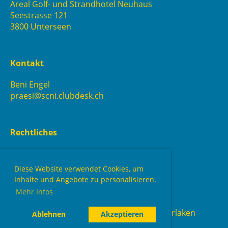
Areal Golf- und Strandhotel Neuhaus
Seestrasse 121
3800 Unterseen
Kontakt
Beni Engel
praesi@scni.clubdesk.ch
Rechtliches
Statuten
Impressum
Diese Website verwendet Cookies, um
Datenschutz
Inhalte und Angebote zu personalisieren.
Mehr Infos
Copyright © Segelclub Neuhaus-Interlaken
Ablehnen
Akzeptieren
Erstellt mit ClubDesk Vereinssoftware